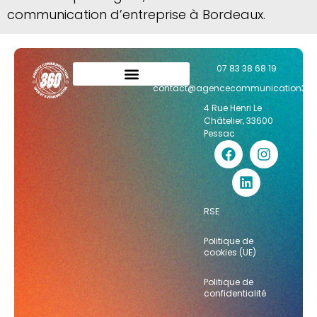
communication d’entreprise à Bordeaux.
07 83 38 68 19
contact@agencecommunication36
4 Rue Henri Le
Châtelier, 33600
Pessac
RSE
Politique de
cookies (UE)
Politique de
confidentialité