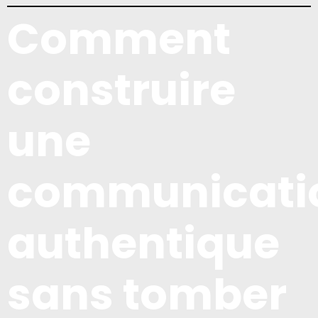
Comment
construire
une
communicati
authentique
sans tomber