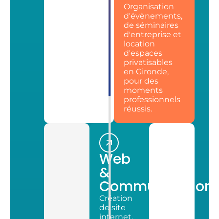
Organisation
d'évènements,
de séminaires
d'entreprise et
location
d'espaces
privatisables
en Gironde,
pour des
moments
professionnels
réussis.
Web
&
Communication
Création
de site
internet,