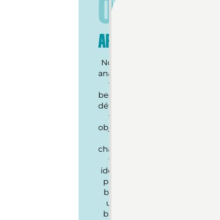
01
AFFINER
Nous
analysons
vos
besoins,
définissons
vos
objectifs
et
challengons
vos
idées
pour
bâtir
une
base