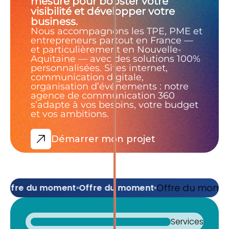
mesure pour booster votre
visibilité et développer votre
business.
Nous accompagnons les TPE, PME et
entrepreneurs partout en France —
et particulièrement en Nouvelle-
Aquitaine — avec des solutions 100%
personnalisées. Sites internet,
communication digitale,
organisation d’événements : notre
agence de communication 360
s’adapte à vos besoins, votre budget
et vos ambitions.
Démarrer mon projet
Offre du moment
fre du moment
Offre du moment
Services