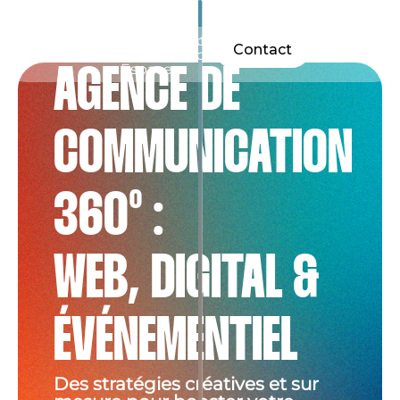
Accueil
Web &
Évènements
Actu
Contact
Communication
&
Com'
Espaces
AGENCE DE
COMMUNICATION
360° :
WEB, DIGITAL &
ÉVÉNEMENTIEL
Des stratégies créatives et sur