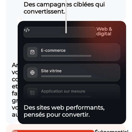
Des campagnes ciblées qui
convertissent.
Web &
digital
Animez
vos
communautés
et
faites
grandir
votre
Des sites web performants,
audience.
pensés pour convertir.