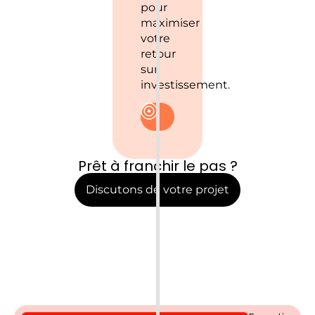
pour
maximiser
votre
retour
sur
investissement.
Prêt à franchir le pas ?
Discutons de votre projet