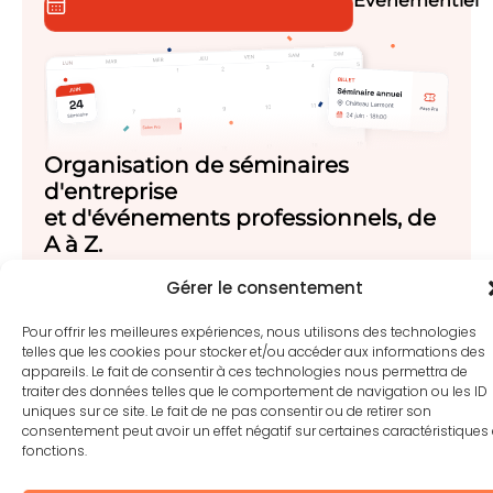
Évènementiel
Organisation de séminaires
d'entreprise
et d'événements professionnels, de
A à Z.
Gérer le consentement
Et si
votre
Pour offrir les meilleures expériences, nous utilisons des technologies
projet
telles que les cookies pour stocker et/ou accéder aux informations des
appareils. Le fait de consentir à ces technologies nous permettra de
devenait
traiter des données telles que le comportement de navigation ou les ID
notre
uniques sur ce site. Le fait de ne pas consentir ou de retirer son
prochaine
consentement peut avoir un effet négatif sur certaines caractéristiques 
fonctions.
réussite