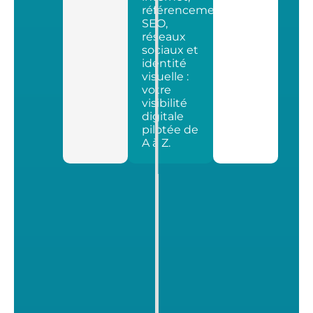
référencement
SEO,
réseaux
sociaux et
identité
visuelle :
votre
visibilité
digitale
pilotée de
A à Z.